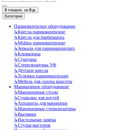
0
товаров,
на
0 р.
Категории
Парикмахерское оборудование
↳
Кресла парикмахерские
↳
Кресла для барбершопа
↳
Мойки парикмахерские
↳
Зеркала для парикмахерских
↳
Климазоны
↳
Сушуары
↳
Стерилизаторы УФ
↳
Детские кресла
↳
Тележки парикмахерские
↳
Мебель для салона красоты
Маникюрное оборудование
↳
Маникюрные столы
↳
Сушилки для ногтей
↳
Аппараты для маникюра
↳
Маникюрные стерилизаторы
↳
Вытяжки
↳
Настольные лампы
↳
Стулья мастеров