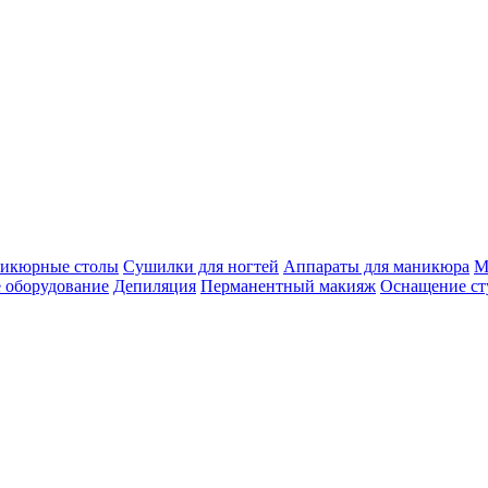
икюрные столы
Сушилки для ногтей
Аппараты для маникюра
М
 оборудование
Депиляция
Перманентный макияж
Оснащение ст