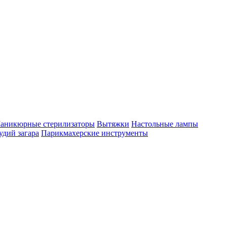
аникюрные стерилизаторы
Вытяжки
Настольные лампы
удий загара
Парикмахерские инструменты