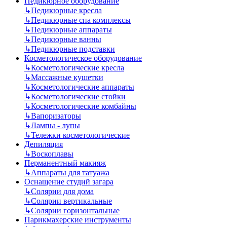
Педикюрное оборудование
↳
Педикюрные кресла
↳
Педикюрные спа комплексы
↳
Педикюрные аппараты
↳
Педикюрные ванны
↳
Педикюрные подставки
Косметологическое оборудование
↳
Косметологические кресла
↳
Массажные кушетки
↳
Косметологические аппараты
↳
Косметологические стойки
↳
Косметологические комбайны
↳
Вапоризаторы
↳
Лампы - лупы
↳
Тележки косметологические
Депиляция
↳
Воскоплавы
Перманентный макияж
↳
Аппараты для татуажа
Оснащение студий загара
↳
Солярии для дома
↳
Солярии вертикальные
↳
Солярии горизонтальные
Парикмахерские инструменты