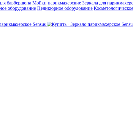
для барбершопа
Мойки парикмахерские
Зеркала для парикмахер
ое оборудование
Педикюрное оборудование
Косметологическое