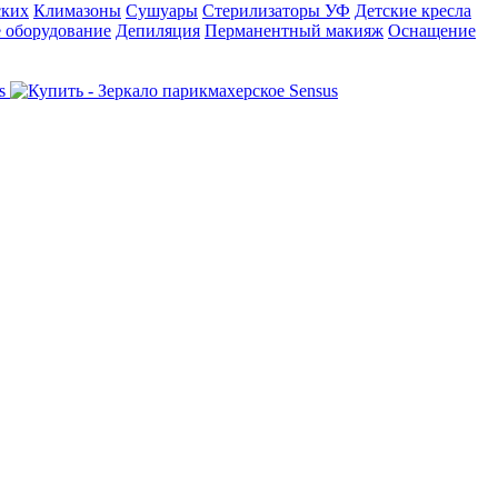
ских
Климазоны
Сушуары
Стерилизаторы УФ
Детские кресла
 оборудование
Депиляция
Перманентный макияж
Оснащение