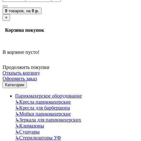
0
товаров,
на
0 р.
×
Корзина покупок
В корзине пусто!
Продолжить покупки
Открыть корзину
Оформить заказ
Категории
Парикмахерское оборудование
↳
Кресла парикмахерские
↳
Кресла для барбершопа
↳
Мойки парикмахерские
↳
Зеркала для парикмахерских
↳
Климазоны
↳
Сушуары
↳
Стерилизаторы УФ