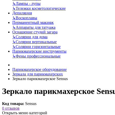
↳
Лампы - лупы
↳
Тележки косметологические
Депиляция
↳
Воскоплавы
Перманентный макияж
↳
Аппараты для татуажа
Оснащение студий загара
↳
Солярии для дома
↳
Солярии вертикальные
↳
Солярии горизонтальные
Парикмахерские инструменты
↳
Фены профессиональные
Парикмахерское оборудование
Зеркала для парикмахерских
Зеркало парикмахерское Sensus
Зеркало парикмахерское Sens
Код товара:
Sensus
0 отзывов
Открыть меню категорий