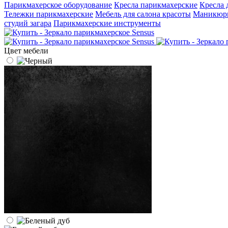
Парикмахерское оборудование
Кресла парикмахерские
Кресла 
Тележки парикмахерские
Мебель для салона красоты
Маникюрн
студий загара
Парикмахерские инструменты
Цвет мебели