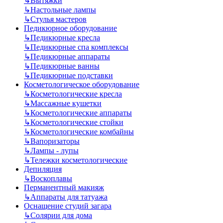
↳
Вытяжки
↳
Настольные лампы
↳
Стулья мастеров
Педикюрное оборудование
↳
Педикюрные кресла
↳
Педикюрные спа комплексы
↳
Педикюрные аппараты
↳
Педикюрные ванны
↳
Педикюрные подставки
Косметологическое оборудование
↳
Косметологические кресла
↳
Массажные кушетки
↳
Косметологические аппараты
↳
Косметологические стойки
↳
Косметологические комбайны
↳
Вапоризаторы
↳
Лампы - лупы
↳
Тележки косметологические
Депиляция
↳
Воскоплавы
Перманентный макияж
↳
Аппараты для татуажа
Оснащение студий загара
↳
Солярии для дома