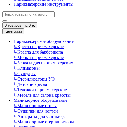
Парикмахерские инструменты
0
товаров,
на
0 р.
Категории
Парикмахерское оборудование
↳
Кресла парикмахерские
↳
Кресла для барбершопа
↳
Мойки парикмахерские
↳
Зеркала для парикмахерских
↳
Климазоны
↳
Сушуары
↳
Стерилизаторы УФ
↳
Детские кресла
↳
Тележки парикмахерские
↳
Мебель для салона красоты
Маникюрное оборудование
↳
Маникюрные столы
↳
Сушилки для ногтей
↳
Аппараты для маникюра
↳
Маникюрные стерилизаторы