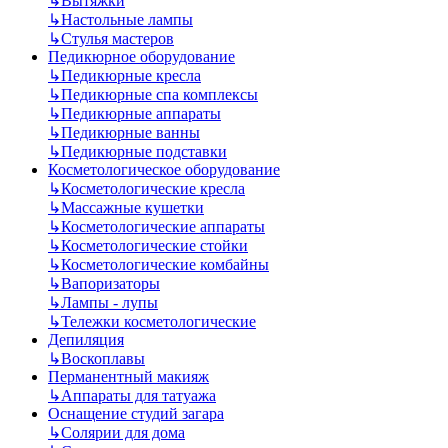
↳
Вытяжки
↳
Настольные лампы
↳
Стулья мастеров
Педикюрное оборудование
↳
Педикюрные кресла
↳
Педикюрные спа комплексы
↳
Педикюрные аппараты
↳
Педикюрные ванны
↳
Педикюрные подставки
Косметологическое оборудование
↳
Косметологические кресла
↳
Массажные кушетки
↳
Косметологические аппараты
↳
Косметологические стойки
↳
Косметологические комбайны
↳
Вапоризаторы
↳
Лампы - лупы
↳
Тележки косметологические
Депиляция
↳
Воскоплавы
Перманентный макияж
↳
Аппараты для татуажа
Оснащение студий загара
↳
Солярии для дома