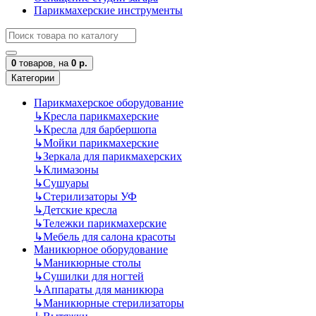
Парикмахерские инструменты
0
товаров,
на
0 р.
Категории
Парикмахерское оборудование
↳
Кресла парикмахерские
↳
Кресла для барбершопа
↳
Мойки парикмахерские
↳
Зеркала для парикмахерских
↳
Климазоны
↳
Сушуары
↳
Стерилизаторы УФ
↳
Детские кресла
↳
Тележки парикмахерские
↳
Мебель для салона красоты
Маникюрное оборудование
↳
Маникюрные столы
↳
Сушилки для ногтей
↳
Аппараты для маникюра
↳
Маникюрные стерилизаторы