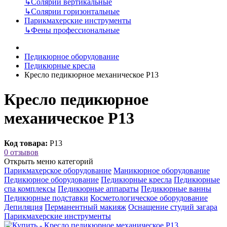
↳
Солярии вертикальные
↳
Солярии горизонтальные
Парикмахерские инструменты
↳
Фены профессиональные
Педикюрное оборудование
Педикюрные кресла
Кресло педикюрное механическое Р13
Кресло педикюрное
механическое Р13
Код товара:
Р13
0 отзывов
Открыть меню категорий
Парикмахерское оборудование
Маникюрное оборудование
Педикюрное оборудование
Педикюрные кресла
Педикюрные
спа комплексы
Педикюрные аппараты
Педикюрные ванны
Педикюрные подставки
Косметологическое оборудование
Депиляция
Перманентный макияж
Оснащение студий загара
Парикмахерские инструменты