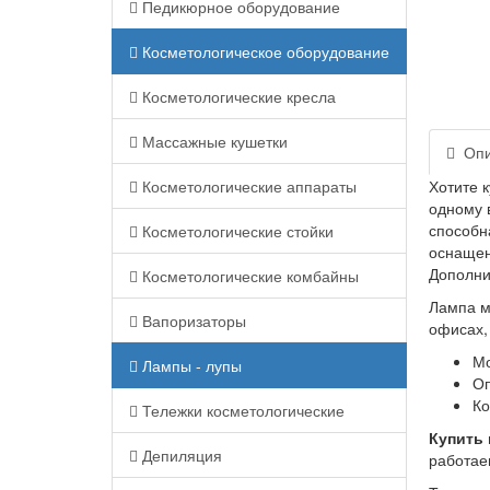
Педикюрное оборудование
Косметологическое оборудование
Косметологические кресла
Массажные кушетки
Опи
Косметологические аппараты
Хотите 
одному 
способн
Косметологические стойки
оснащен
Дополни
Косметологические комбайны
Лампа м
Вапоризаторы
офисах,
Мо
Лампы - лупы
Оп
Ко
Тележки косметологические
Купить 
Депиляция
работае