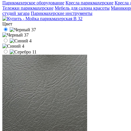
Парикмахерское оборудование
Кресла парикмахерские
Кресла 
Тележки парикмахерские
Мебель для салона красоты
Маникюрн
студий загара
Парикмахерские инструменты
Цвет