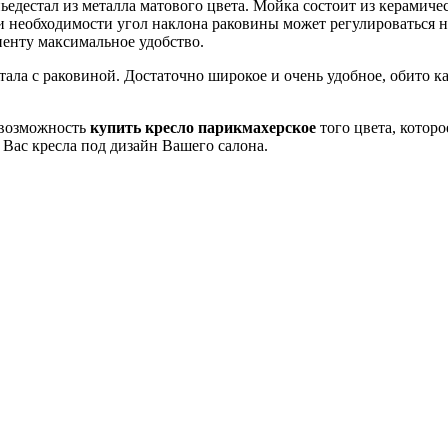
едестал из металла матового цвета. Мойка состоит из керамиче
и необходимости угол наклона раковины может регулироваться не
иенту максимальное удобство.
стала с раковиной. Достаточно широкое и очень удобное, обито 
ь возможность
купить кресло парикмахерское
того цвета, котор
 Вас кресла под дизайн Вашего салона.