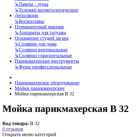
↳
Лампы - лупы
↳
Тележки косметологические
Депиляция
↳
Воскоплавы
Перманентный макияж
↳
Аппараты для татуажа
Оснащение студий загара
↳
Солярии для дома
↳
Солярии вертикальные
↳
Солярии горизонтальные
Парикмахерские инструменты
↳
Фены профессиональные
Парикмахерское оборудование
Мойки парикмахерские
Мойка парикмахерская B 32
Мойка парикмахерская B 32
Код товара:
B 32
0 отзывов
Открыть меню категорий