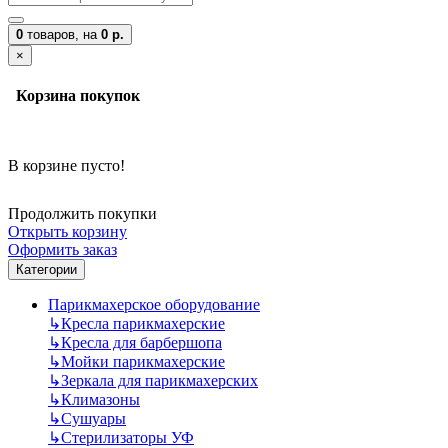
0
товаров,
на
0 р.
×
Корзина покупок
В корзине пусто!
Продолжить покупки
Открыть корзину
Оформить заказ
Категории
Парикмахерское оборудование
↳
Кресла парикмахерские
↳
Кресла для барбершопа
↳
Мойки парикмахерские
↳
Зеркала для парикмахерских
↳
Климазоны
↳
Сушуары
↳
Стерилизаторы УФ