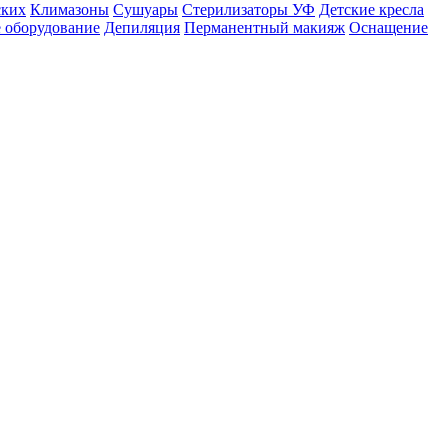
ских
Климазоны
Сушуары
Стерилизаторы УФ
Детские кресла
 оборудование
Депиляция
Перманентный макияж
Оснащение