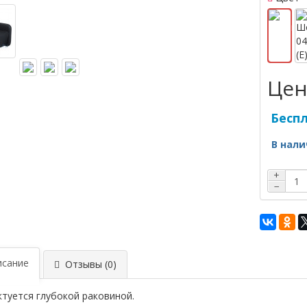
Цен
Бесп
В нали
+
−
сание
Отзывы (0)
туется глубокой раковиной.