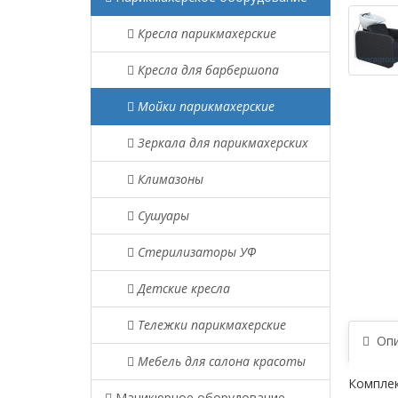
Кресла парикмахерские
Кресла для барбершопа
Мойки парикмахерские
Зеркала для парикмахерских
Климазоны
Сушуары
Стерилизаторы УФ
Детские кресла
Тележки парикмахерские
Опи
Мебель для салона красоты
Комплек
Маникюрное оборудование