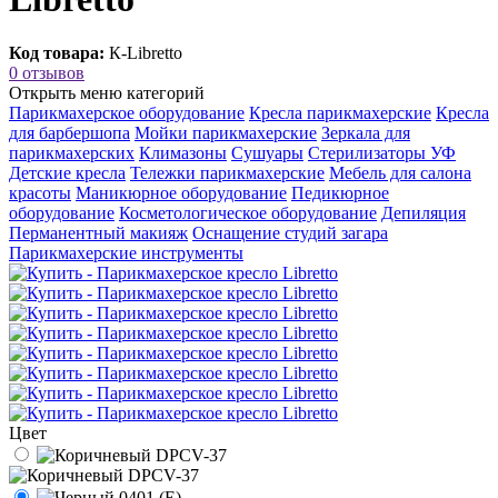
Код товара:
К-Libretto
0 отзывов
Открыть меню категорий
Парикмахерское оборудование
Кресла парикмахерские
Кресла
для барбершопа
Мойки парикмахерские
Зеркала для
парикмахерских
Климазоны
Сушуары
Стерилизаторы УФ
Детские кресла
Тележки парикмахерские
Мебель для салона
красоты
Маникюрное оборудование
Педикюрное
оборудование
Косметологическое оборудование
Депиляция
Перманентный макияж
Оснащение студий загара
Парикмахерские инструменты
Цвет