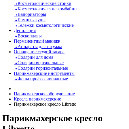
↳
Косметологические стойки
↳
Косметологические комбайны
↳
Вапоризаторы
↳
Лампы - лупы
↳
Тележки косметологические
Депиляция
↳
Воскоплавы
Перманентный макияж
↳
Аппараты для татуажа
Оснащение студий загара
↳
Солярии для дома
↳
Солярии вертикальные
↳
Солярии горизонтальные
Парикмахерские инструменты
↳
Фены профессиональные
Парикмахерское оборудование
Кресла парикмахерские
Парикмахерское кресло Libretto
Парикмахерское кресло
Libretto