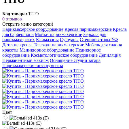
Код товара:
TITO
0 отзывов
Открыть меню категорий
Парикмахерское оборудование
Кресла парикмахерские
Кресла
для барбершопа
Мойки парикмахерские
Зеркала для
парикмахерских
Климазоны
Сушуары
Стерилизаторы УФ
Детские кресла
Тележки парикмахерские
Мебель для салона
красоты
Маникюрное оборудование
Педикюрное
оборудование
Косметологическое оборудование
Депиляция
Перманентный макияж
Оснащение студий загара
Парикмахерские инструменты
Цвет