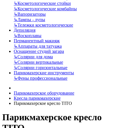
↳
Косметологические стойки
↳
Косметологические комбайны
↳
Вапоризаторы
↳
Лампы - лупы
↳
Тележки косметологические
Депиляция
↳
Воскоплавы
Перманентный макияж
↳
Аппараты для татуажа
Оснащение студий загара
↳
Солярии для дома
↳
Солярии вертикальные
↳
Солярии горизонтальные
Парикмахерские инструменты
↳
Фены профессиональные
Парикмахерское оборудование
Кресла парикмахерские
Парикмахерское кресло TITO
Парикмахерское кресло
TITO