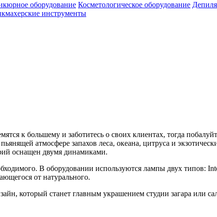
икюрное оборудование
Косметологическое оборудование
Депиля
кмахерские инструменты
емятся к большему и заботитесь о своих клиентах, тогда побалуй
 пьянящей атмосфере запахов леса, океана, цитруса и экзотическ
рий оснащен двумя динамиками.
ходимого. В оборудовании используются лампы двух типов: Intens
ающегося от натурального.
айн, который станет главным украшением студии загара или са