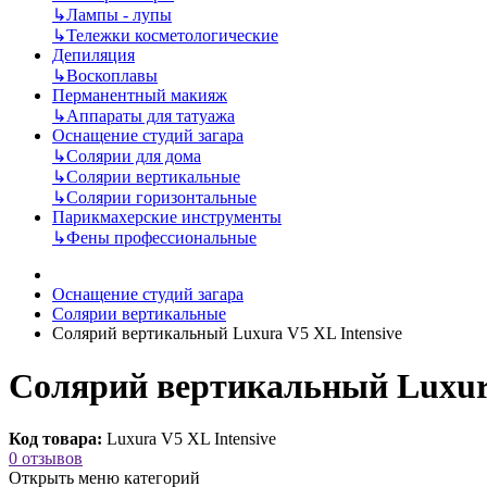
↳
Лампы - лупы
↳
Тележки косметологические
Депиляция
↳
Воскоплавы
Перманентный макияж
↳
Аппараты для татуажа
Оснащение студий загара
↳
Солярии для дома
↳
Солярии вертикальные
↳
Солярии горизонтальные
Парикмахерские инструменты
↳
Фены профессиональные
Оснащение студий загара
Солярии вертикальные
Солярий вертикальный Luxura V5 XL Intensive
Солярий вертикальный Luxura
Код товара:
Luxura V5 XL Intensive
0 отзывов
Открыть меню категорий