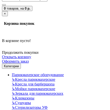
0
товаров,
на
0 р.
×
Корзина покупок
В корзине пусто!
Продолжить покупки
Открыть корзину
Оформить заказ
Категории
Парикмахерское оборудование
↳
Кресла парикмахерские
↳
Кресла для барбершопа
↳
Мойки парикмахерские
↳
Зеркала для парикмахерских
↳
Климазоны
↳
Сушуары
↳
Стерилизаторы УФ