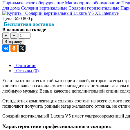
Парикмахерское оборудование
Маникюрное оборудование
Пед
для дома
Солярии вертикальные
Солярии горизонтальные
Пари
Цена:
650 800 р.
Бесплатная доставка
В наличии на складе
+
−
В корзину
Описание
Отзывы (0)
Если вы относитесь к той категории людей, которые всегда стр
клиенты вашего салона смогут насладиться не только загаром в
любимую музыку. Ведь в качестве дополнительной опции соля
Стандартная комплектация солярия состоит из всего самого необ
позволяют получить ровный загар желаемого оттенка, не отлич
Солярий вертикальный Luxura V5 имеет ультрасовременный диз
Характеристики профессионального солярия: