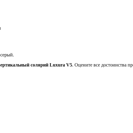
и
 серый.
вертикальный солярий Luxura V5
. Оцените все достоинства п