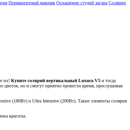
ция
Перманентный макияж
Оснащение студий загара
Солярии
те их!
Купите солярий вертикальный Luxura V5
и тогда
их цветов, но и смогут приятно провести время, прослушивая
ive (180Вт) и Ultra Intensive (200Вт). Такие элементы солярия
лона красоты.