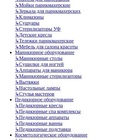
↳
Мойки парикмахерские
↳
Зеркала для парикмахерских
↳
Климазоны
↳
Сушуары
↳
Стерилизаторы УФ
↳
Детские кресла
↳
Тележки парикмахерские
↳
Мебель для салона красоты
Маникюрное оборудование
↳
Маникюрные столы
↳
Сушилки для ногтей
↳
Аппараты для маникюра
↳
Маникюрные стерилизаторы
↳
Вытяжки
↳
Настольные лампы
↳
Стулья мастеров
Педикюрное оборудование
↳
Педикюрные кресла
↳
Педикюрные спа комплексы
↳
Педикюрные аппараты
↳
Педикюрные ванны
↳
Педикюрные подставки
Косметологическое оборудование